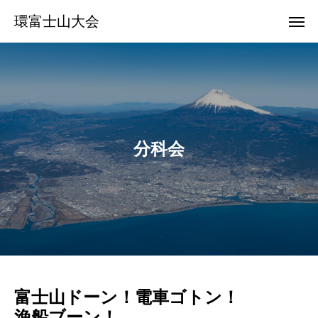
環富士山大会
分科会
富士山ドーン！電車ゴトン！
漁船ブーン！