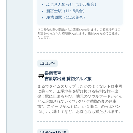
ふじさんめっせ（11:00集合）
新富士駅（11:15集合）
JR吉原駅（11:50集合）
※ご都合の良い場所からご乗車いただけます。ご乗車場所はご
希望を伺ったうえで調整いたします。後日あらためてご連絡い
たします。
12:15〜
岳南電車
🚃
吉原駅出発 貸切グルメ旅
まるでタイムスリップしたかのようなレトロ車両
に乗って、工場地帯を駆け抜ける特別な旅へ出
発！駅に止まるたび、地元のソウルフードがどん
どん追加されていく“ワクワク満載の食の列車
旅”。スイーツがんもに、かつ皿に、のっぽパン
つけナポ味！？など、お腹も心も満たされます。
14:00〜16:45