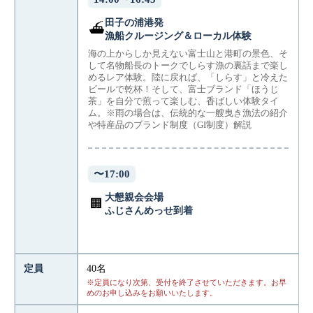
田子の浦港発
⛴️
漁船クルージング＆ローカル体験
海の上からしか見えない富士山と港町の景色、そ
して名物船長のトークでしらす漁の裏話まで楽し
めるレア体験。陸に戻れば、「しらす」と冷えた
ビールで乾杯！そして、富士ブランド「ほうじ
茶」を自分で煎って楽しむ、香ばしい体験タイ
ム。※雨の場合は、伝統的な一艘曳き漁法の紹介
や特産品のブランド制度（GI制度）解説
〜17:00
大懇親会会場
🏢
ふじさんめっせ到着
定員
40名
※定員になり次第、受付を終了させていただきます。お早
めのお申し込みをお願いいたします。